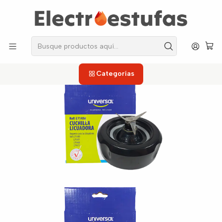
los repuestos que necesitas, sin salir de casa!
Inicio
Licuadoras
Cuchillas
Cuchilla para Licuadora Universal L71438 Negra
Categorías