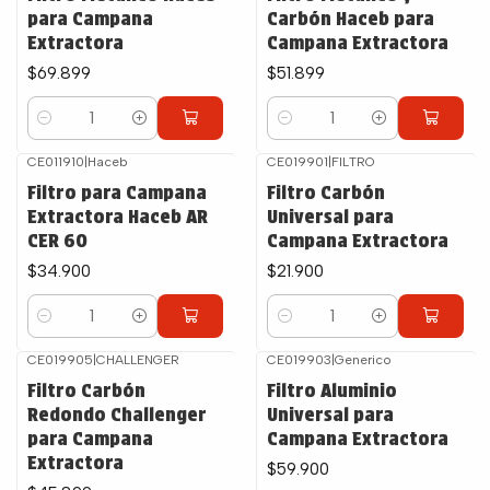
para Campana
Carbón Haceb para
Extractora
Campana Extractora
$69.899
$51.899
Cantidad
Cantidad
CE011910
|
Haceb
CE019901
|
FILTRO
Filtro para Campana
Filtro Carbón
Extractora Haceb AR
Universal para
CER 60
Campana Extractora
$34.900
$21.900
Cantidad
Cantidad
CE019905
|
CHALLENGER
CE019903
|
Generico
Filtro Carbón
Filtro Aluminio
Redondo Challenger
Universal para
para Campana
Campana Extractora
Extractora
$59.900