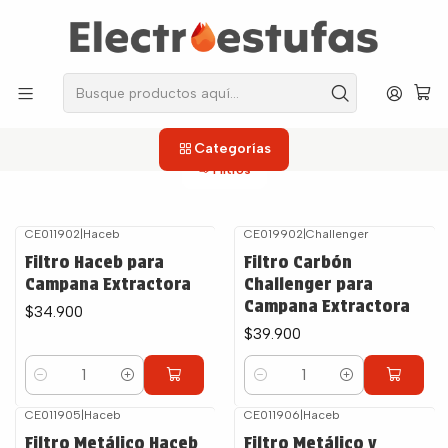
los repuestos que necesitas, sin salir de casa!
Inicio
Campanas
Filtros
Filtros
Categorías
Filtros
CE011902
|
Haceb
CE019902
|
Challenger
Filtro Haceb para
Filtro Carbón
Campana Extractora
Challenger para
Campana Extractora
$34.900
$39.900
Cantidad
Cantidad
CE011905
|
Haceb
CE011906
|
Haceb
Filtro Metálico Haceb
Filtro Metálico y