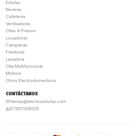
Estufas
Neveras
Cafeteras
Ventiladores
Ollas A Presion
Licuadoras
Campanas
Freidoras
Lavadora
Olla Multifuncional
Molinos
Otros Electrodomesticos
CONTÁCTANOS
Ventas@electroestufas.com
573107338325