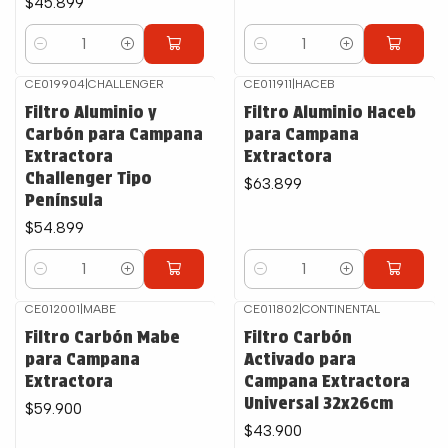
$45.899
Cantidad
Cantidad
CE019904
|
CHALLENGER
CE011911
|
HACEB
Filtro Aluminio y
Filtro Aluminio Haceb
Carbón para Campana
para Campana
Extractora
Extractora
Challenger Tipo
$63.899
Península
$54.899
Cantidad
Cantidad
CE012001
|
MABE
CE011802
|
CONTINENTAL
Filtro Carbón Mabe
Filtro Carbón
para Campana
Activado para
Extractora
Campana Extractora
Universal 32x26cm
$59.900
$43.900