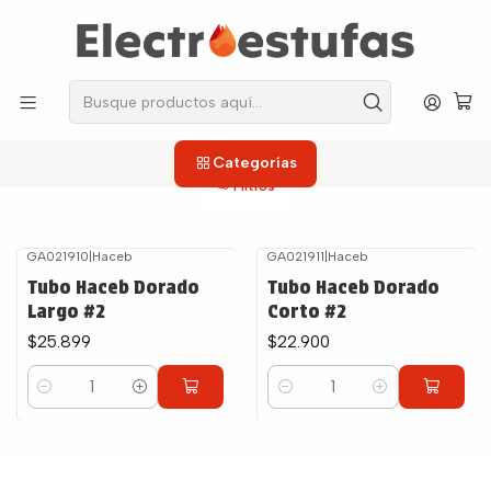
los repuestos que necesitas, sin salir de casa!
Inicio
Estufas
Tubos
Tubos
Categorías
Filtros
GA021910
|
Haceb
GA021911
|
Haceb
Tubo Haceb Dorado
Tubo Haceb Dorado
Largo #2
Corto #2
$25.899
$22.900
Cantidad
Cantidad