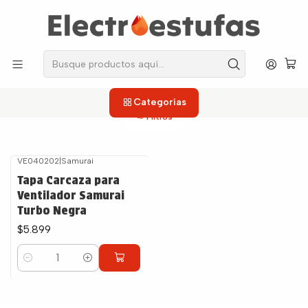
los repuestos que necesitas, sin salir de casa!
Inicio
Ventiladores
Carcazas
Carcazas
Categorías
Filtros
VE040202
|
Samurai
Tapa Carcaza para
Ventilador Samurai
Turbo Negra
$5.899
Cantidad