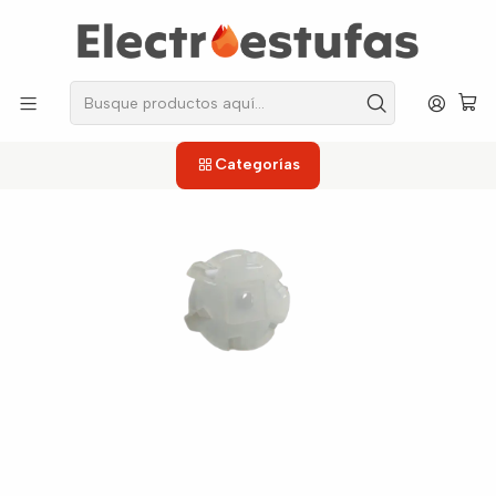
los repuestos que necesitas, sin salir de casa!
Inicio
Licuadoras
Acople de motor
Acople Cuchilla para Licuadora Samurai
Categorías