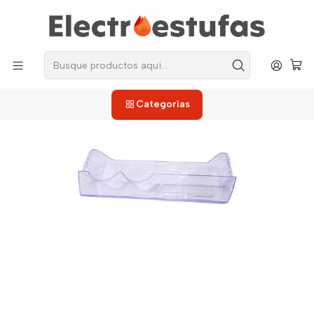
los repuestos que necesitas, sin salir de casa!
Inicio
Neveras
Anaqueles
Anaquel Doble Capacidad Nevera Mabe Nirvana
Categorías