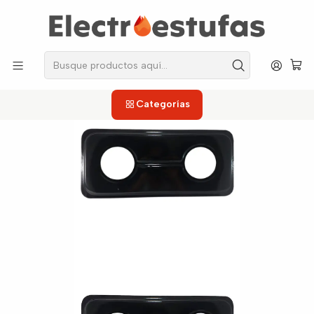
los repuestos que necesitas, sin salir de casa!
Inicio
Estufas
Parrillas
Bandeja Abba Antigua
Categorías