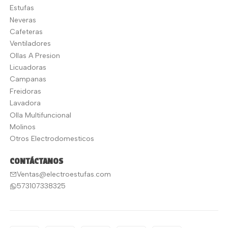
Estufas
Neveras
Cafeteras
Ventiladores
Ollas A Presion
Licuadoras
Campanas
Freidoras
Lavadora
Olla Multifuncional
Molinos
Otros Electrodomesticos
CONTÁCTANOS
Ventas@electroestufas.com
573107338325