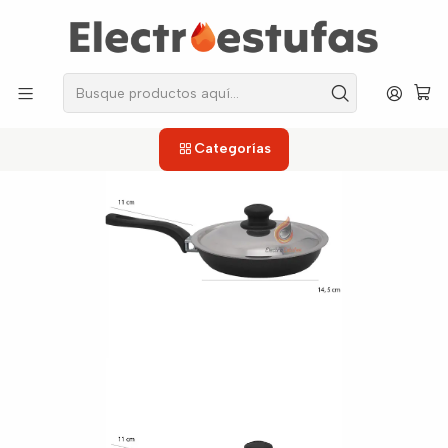
los repuestos que necesitas, sin salir de casa!
Inicio
Otros Electrodomesticos
Cacerola Aliada 16cm
Categorías