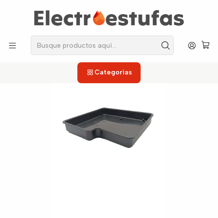
los repuestos que necesitas, sin salir de casa!
Inicio
Neveras
Accesorios
Contenedor Agua Evaporador Nevera Mabe Polar
Categorías