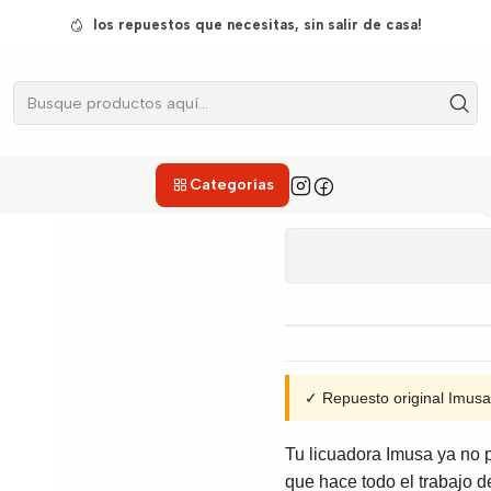
Inicio
Licuadoras
Cuchillas
Cuchilla Completa Imusa Perfectmi
los repuestos que necesitas, sin salir de casa!
Cuchilla
Categorías
✓ Repuesto original Imus
Tu licuadora Imusa ya no pi
que hace todo el trabajo de