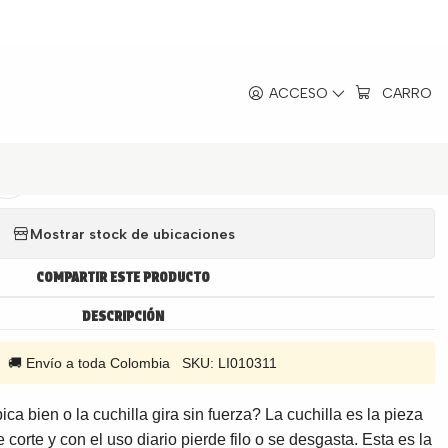
x
|
ACCESO
CARRO
 Completa Imusa Perfectmix
Agregar a la lista de favoritos
Mostrar stock de ubicaciones
COMPARTIR ESTE PRODUCTO
DESCRIPCIÓN
a 🚚 Envío a toda Colombia SKU: LI010311
ca bien o la cuchilla gira sin fuerza? La cuchilla es la pieza
 corte y con el uso diario pierde filo o se desgasta. Esta es la