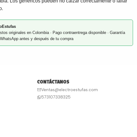
ia. Los genéricos pueden no calzar correctamente o fallar
o.
oEstufas
stos originales en Colombia · Pago contraentrega disponible · Garantía
or WhatsApp antes y después de tu compra
CONTÁCTANOS
Ventas@electroestufas.com
573107338325