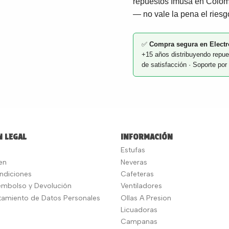
repuestos Imusa en Colomb
— no vale la pena el riesg
✅
Compra segura en Electr
+15 años distribuyendo repue
de satisfacción · Soporte p
 LEGAL
INFORMACIÓN
Estufas
en
Neveras
ndiciones
Cafeteras
eembolso y Devolución
Ventiladores
atamiento de Datos Personales
Ollas A Presion
Licuadoras
Campanas