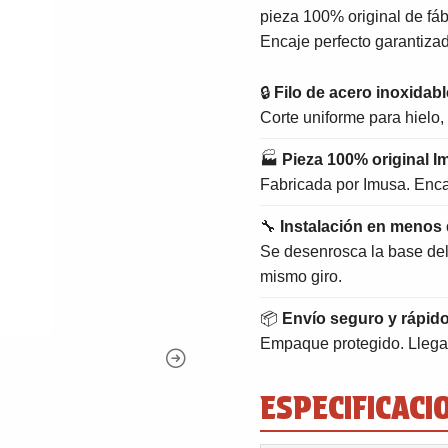
pieza 100% original de fáb
Encaje perfecto garantiza
🔒
Filo de acero inoxidabl
Corte uniforme para hielo, 
🏭
Pieza 100% original I
Fabricada por Imusa. Encaj
🔧
Instalación en menos 
Se desenrosca la base del v
mismo giro.
📦
Envío seguro y rápid
Empaque protegido. Llega 
ESPECIFICACI