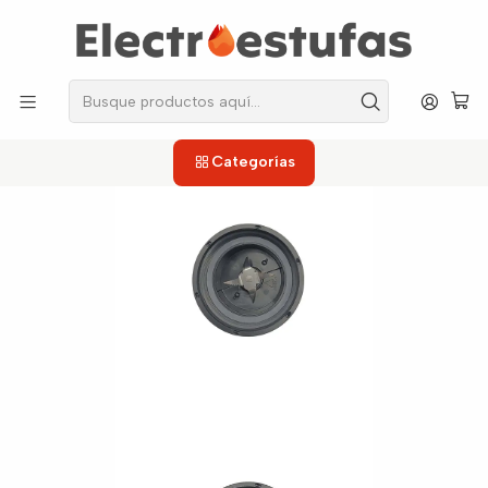
los repuestos que necesitas, sin salir de casa!
Inicio
Picadoras
Cuchillas
Cuchilla Para Batidora Personal Dualmix Home Elements
Categorías