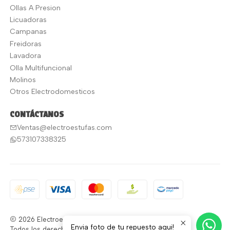
Ollas A Presion
Licuadoras
Campanas
Freidoras
Lavadora
Olla Multifuncional
Molinos
Otros Electrodomesticos
CONTÁCTANOS
Ventas@electroestufas.com
573107338325
2026 Electroestufas.
Envia foto de tu repuesto aqui!
Todos los derechos reservados