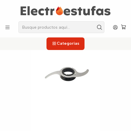
los repuestos que necesitas, sin salir de casa!
Inicio
Picadoras
Cuchillas
Cuchilla Procesador Institucional Universal
Categorías