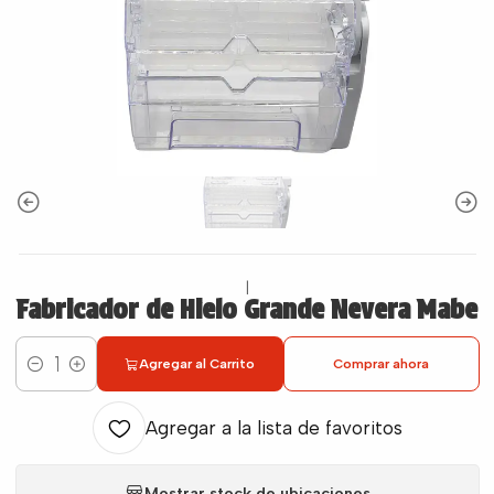
|
Fabricador de Hielo Grande Nevera Mabe
Agregar al Carrito
Comprar ahora
Cantidad
Agregar a la lista de favoritos
Mostrar stock de ubicaciones