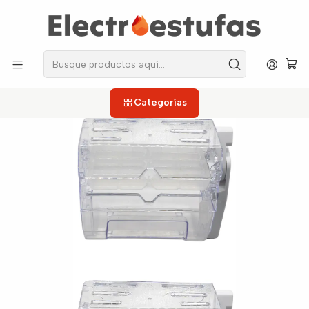
los repuestos que necesitas, sin salir de casa!
Inicio
Neveras
Anaqueles
Fabricador de Hielo Grande Nevera Mabe
Categorías