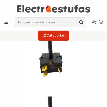
los repuestos que necesitas, sin salir de casa!
Inicio
Estufas
Interruptores
Interruptor para Estufa Haceb 3 Pos Pasta
Categorías