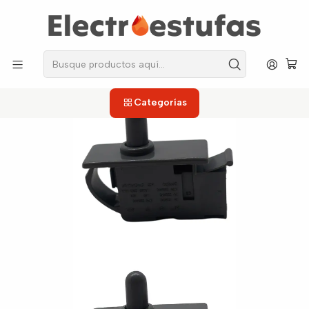
los repuestos que necesitas, sin salir de casa!
Inicio
Neveras
Accesorios
Interruptor Luz Puerta Nevecon para Nevera Haceb Makalu
Categorías