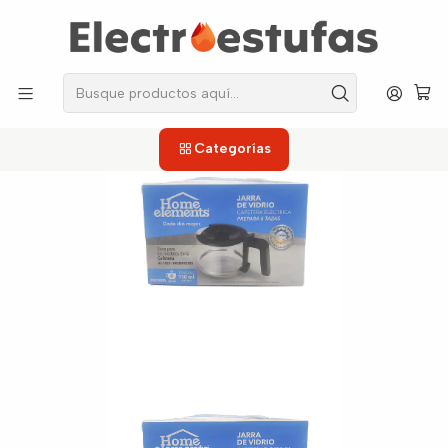
los repuestos que necesitas, sin salir de casa!
Inicio
Cafeteras
Jarras
Jarra Home Elements 6 Tazas
Categorías