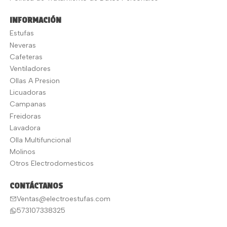
INFORMACIÓN
Estufas
Neveras
Cafeteras
Ventiladores
Ollas A Presion
Licuadoras
Campanas
Freidoras
Lavadora
Olla Multifuncional
Molinos
Otros Electrodomesticos
CONTÁCTANOS
Ventas@electroestufas.com
573107338325