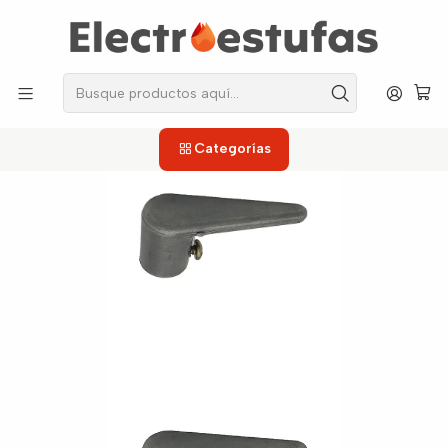
los repuestos que necesitas, sin salir de casa!
Inicio
Estufas
Perillas
Perilla para Estufa Industrial
Categorías