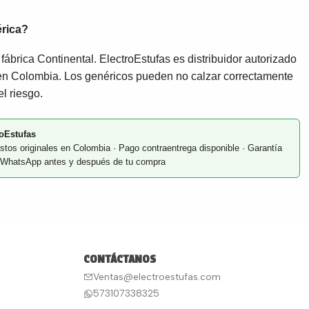
érica?
fábrica Continental. ElectroEstufas es distribuidor autorizado
en Colombia. Los genéricos pueden no calzar correctamente
el riesgo.
oEstufas
stos originales en Colombia · Pago contraentrega disponible · Garantía
or WhatsApp antes y después de tu compra
CONTÁCTANOS
Ventas@electroestufas.com
573107338325