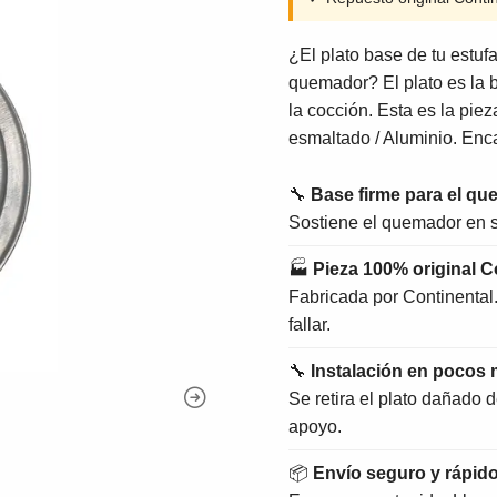
¿El plato base de tu estuf
quemador? El plato es la 
la cocción. Esta es la pie
esmaltado / Aluminio. Enca
🔧
Base firme para el q
Sostiene el quemador en su
🏭
Pieza 100% original C
Fabricada por Continental
fallar.
🔧
Instalación en pocos 
Se retira el plato dañado 
apoyo.
📦
Envío seguro y rápid