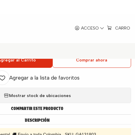
pido Redondo
|
ACCESO
CARRO
ubierta Continental Semirrápido
Redondo
gregar al Carrito
Comprar ahora
Agregar a la lista de favoritos
Mostrar stock de ubicaciones
COMPARTIR ESTE PRODUCTO
DESCRIPCIÓN
inental 🚚 Envío a toda Colombia SKU: GA131803