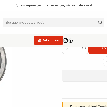
as
Platos & Empaques
Plato Para Cubierta Continental Semirrá
los repuestos que necesitas, sin salir de casa!
Plato Para C
Categorías
A
Cantidad
✓ Repuesto original Cont