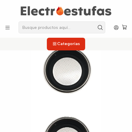
los repuestos que necesitas, sin salir de casa!
Inicio
Cafeteras
Filtros
Filtro Capuchinera Oster 6601
Categorías