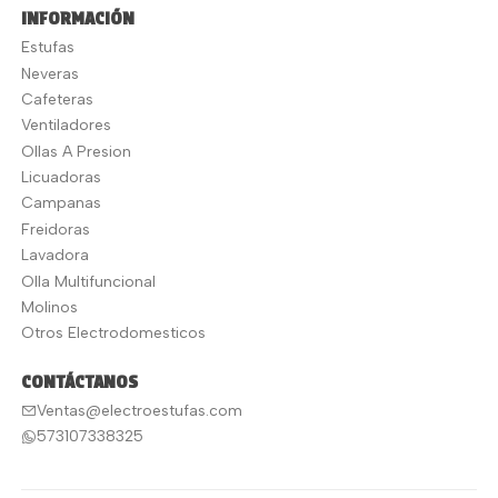
INFORMACIÓN
Estufas
Neveras
Cafeteras
Ventiladores
Ollas A Presion
Licuadoras
Campanas
Freidoras
Lavadora
Olla Multifuncional
Molinos
Otros Electrodomesticos
CONTÁCTANOS
Ventas@electroestufas.com
573107338325