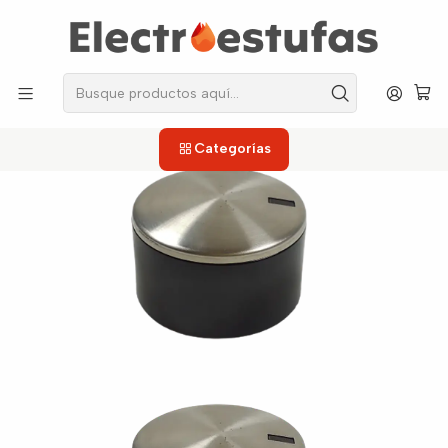
los repuestos que necesitas, sin salir de casa!
Inicio
Estufas
Perillas
Perilla De Lujo para Estufa Abba Master Chef
Categorías