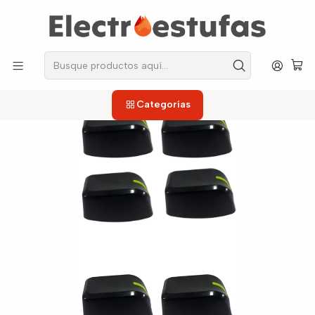
los repuestos que necesitas, sin salir de casa!
Inicio
Estufas
Perillas
Perilla Duna Frontal Cromada X4 Haceb
Categorías