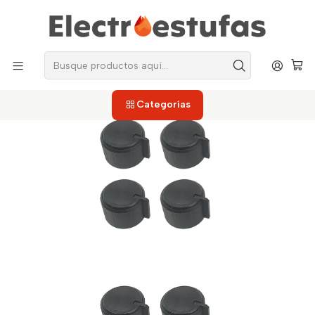
los repuestos que necesitas, sin salir de casa!
Inicio
Estufas
Perillas
Perilla Magna Negra Frontal X4 para Estufa Haceb
Categorías