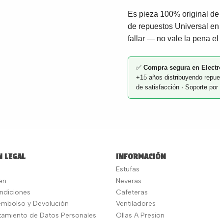
Es pieza 100% original de 
de repuestos Universal en
fallar — no vale la pena el
✅
Compra segura en Electr
+15 años distribuyendo repue
de satisfacción · Soporte p
 LEGAL
INFORMACIÓN
Estufas
en
Neveras
ndiciones
Cafeteras
eembolso y Devolución
Ventiladores
atamiento de Datos Personales
Ollas A Presion