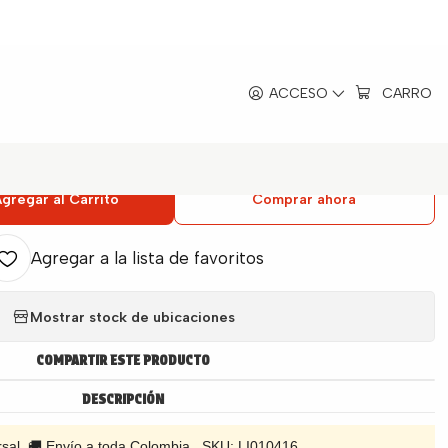
ox Pro
|
ACCESO
CARRO
a Licuadora Universal Elite Inox
Pro
gregar al Carrito
Comprar ahora
Agregar a la lista de favoritos
Mostrar stock de ubicaciones
COMPARTIR ESTE PRODUCTO
DESCRIPCIÓN
ersal 🚚 Envío a toda Colombia SKU: LI010416