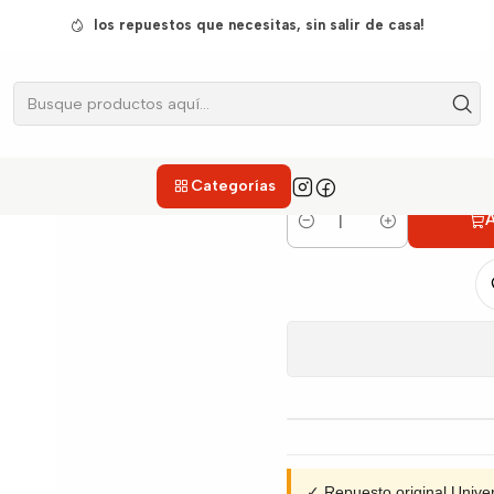
Licuadoras
Cuchillas
Cuchilla para Licuadora Universal Elite In
los repuestos que necesitas, sin salir de casa!
Cuchilla par
Categorías
A
Cantidad
✓ Repuesto original Univ