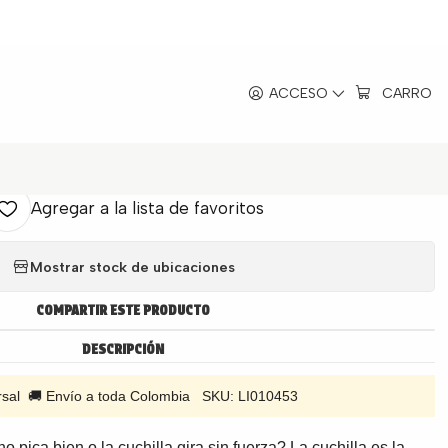
rbo Max
|
ACCESO
CARRO
 Licuadora Universal Elite Turbo
Max
Agregar a la lista de favoritos
Mostrar stock de ubicaciones
COMPARTIR ESTE PRODUCTO
DESCRIPCIÓN
ersal 🚚 Envío a toda Colombia SKU: LI010453
o pica bien o la cuchilla gira sin fuerza? La cuchilla es la