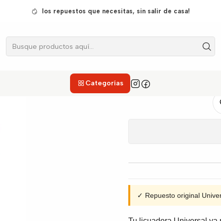
Licuadoras
Cuchillas
Cuchilla para Licuadora Universal Elite Tu
los repuestos que necesitas, sin salir de casa!
Cuchilla para
Categorías
✓ Repuesto original Univ
Tu licuadora Universal ya n