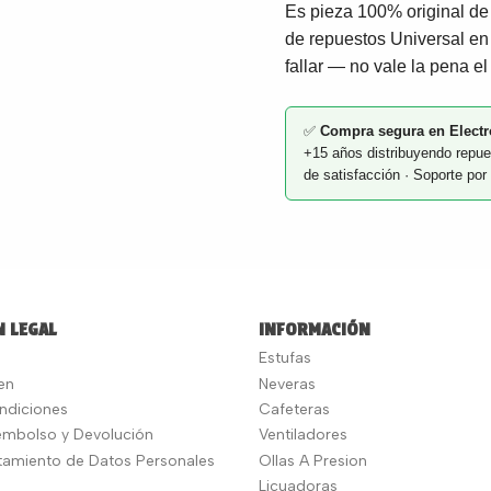
Es pieza 100% original de 
de repuestos Universal en
fallar — no vale la pena el
✅
Compra segura en Electr
+15 años distribuyendo repue
de satisfacción · Soporte p
 LEGAL
INFORMACIÓN
Estufas
en
Neveras
ndiciones
Cafeteras
eembolso y Devolución
Ventiladores
atamiento de Datos Personales
Ollas A Presion
Licuadoras