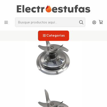
los repuestos que necesitas, sin salir de casa!
Inicio
Licuadoras
Cuchillas
Cuchilla Universal Turbo Max
Categorías