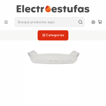
los repuestos que necesitas, sin salir de casa!
Inicio
Neveras
Anaqueles
Anaquel Refrigerador 47cm Nevera Haceb
Categorías