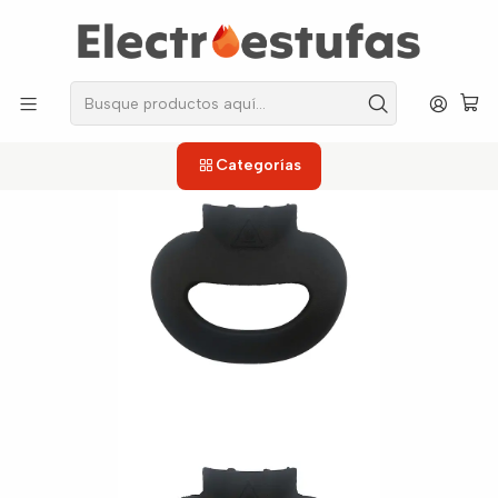
los repuestos que necesitas, sin salir de casa!
Inicio
Ollas A Presion
manija Auxiliar / Asas
Asa Auxiliar Corona Duo Express
Categorías