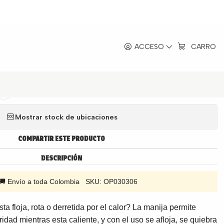
L
|
ACCESO
CARRO
Superior T-fal Secure 3-6L
Agregar a la lista de favoritos
Mostrar stock de ubicaciones
COMPARTIR ESTE PRODUCTO
DESCRIPCIÓN
l 🚚 Envío a toda Colombia SKU: OP030306
sta floja, rota o derretida por el calor? La manija permite
idad mientras esta caliente, y con el uso se afloja, se quiebra