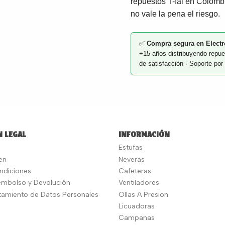
repuestos T-fal en Colomb
no vale la pena el riesgo.
✅
Compra segura en Electr
+15 años distribuyendo repue
de satisfacción · Soporte p
 LEGAL
INFORMACIÓN
Estufas
en
Neveras
ndiciones
Cafeteras
eembolso y Devolución
Ventiladores
atamiento de Datos Personales
Ollas A Presion
Licuadoras
Campanas