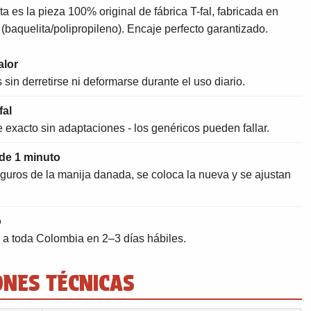
sta es la pieza 100% original de fábrica T-fal, fabricada en
r (baquelita/polipropileno). Encaje perfecto garantizado.
alor
sin derretirse ni deformarse durante el uso diario.
fal
e exacto sin adaptaciones - los genéricos pueden fallar.
de 1 minuto
 seguros de la manija danada, se coloca la nueva y se ajustan
o
a toda Colombia en 2–3 días hábiles.
ONES TÉCNICAS