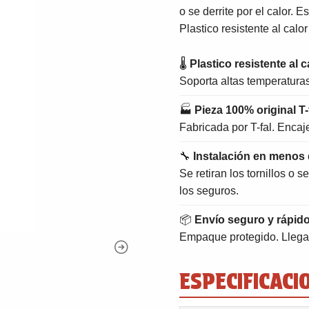
o se derrite por el calor. E
Plastico resistente al calo
🌡
Plastico resistente al c
Soporta altas temperaturas 
🏭
Pieza 100% original T-
Fabricada por T-fal. Encaj
🔧
Instalación en menos 
Se retiran los tornillos o
los seguros.
📦
Envío seguro y rápid
Empaque protegido. Llega 
ESPECIFICACI