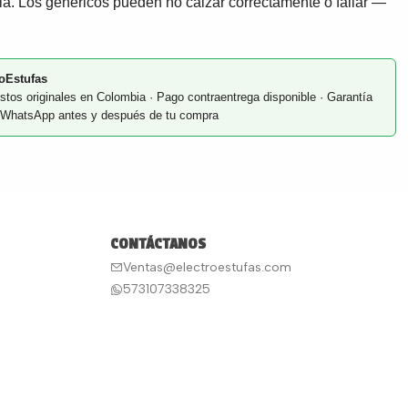
ia. Los genéricos pueden no calzar correctamente o fallar —
oEstufas
stos originales en Colombia · Pago contraentrega disponible · Garantía
or WhatsApp antes y después de tu compra
CONTÁCTANOS
Ventas@electroestufas.com
573107338325