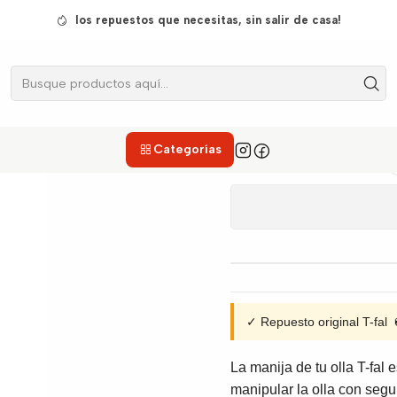
Inicio
Ollas A Presion
Manijas
Manija Superior T-fal Secure 3-6
los repuestos que necesitas, sin salir de casa!
Manija 
Categorías
✓ Repuesto original T-fa
La manija de tu olla T-fal e
manipular la olla con segur