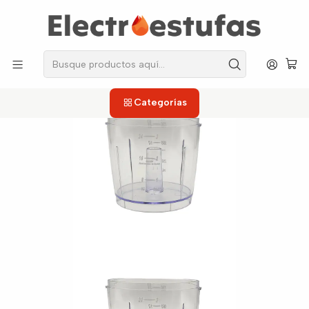
los repuestos que necesitas, sin salir de casa!
Inicio
Picadoras
Vasos
Vaso Picadora Home Elements
Categorías