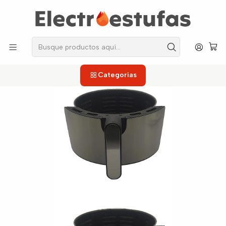
los repuestos que necesitas, sin salir de casa!
Inicio
Freidoras
Tazón o Canasta
TazÃ³n Freidora Imusa Easy Fry 4.2 Litros
Categorías