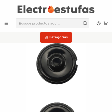
los repuestos que necesitas, sin salir de casa!
Inicio
Estufas
Tapas
Tapa Semirrápida Quemador para Estufa Haceb Esmaltada
Categorías