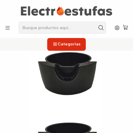
los repuestos que necesitas, sin salir de casa!
Inicio
Freidoras
Tazón Externo Freidora Home Elements 1.8L
Categorías