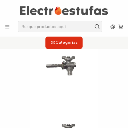
los repuestos que necesitas, sin salir de casa!
Inicio
Estufas
Valvulas
Válvula Aluminio Corta Cubierta Haceb Modelo Viejo
Categorías